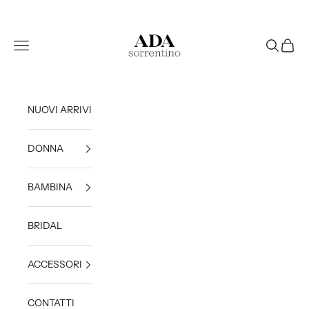
Vai al contenuto
Ada Sorrentino
Apri il menu di navigazione
Mostra il 
Mostra 
NUOVI ARRIVI
DONNA
BAMBINA
BRIDAL
ACCESSORI
CONTATTI