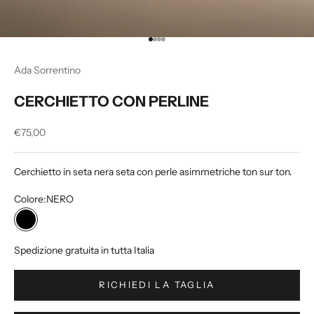
Vai all'articolo 1
Vai all'articolo 2
Vai all'articolo 3
Vai all'articolo 4
Ada Sorrentino
CERCHIETTO CON PERLINE
Prezzo scontato
€75,00
Cerchietto in seta nera seta con perle asimmetriche ton sur ton.
Colore:
NERO
NERO
Spedizione gratuita
in tutta Italia
RICHIEDI LA TAGLIA