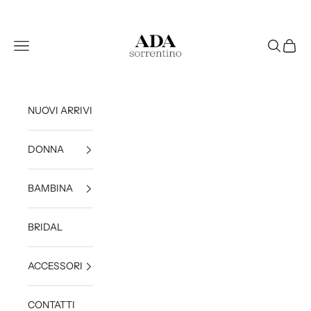
Vai al contenuto
Ada Sorrentino
Apri il menu di navigazione
Mostra il 
Mostra 
NUOVI ARRIVI
DONNA
BAMBINA
BRIDAL
ACCESSORI
CONTATTI