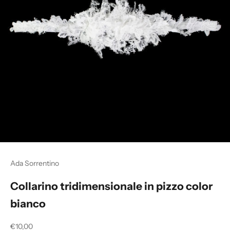
Ada Sorrentino
Collarino tridimensionale in pizzo color
bianco
Prezzo scontato
€10,00